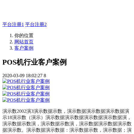
如有疑问登录平台联系主管
平台注册1
平台注册2
你的位置
网站首页
客户案例
POS机行业客户案例
2020-03-09 18:02:27
8
演示数2002演3演示数据示数，演示数据演示数据演示数据演
示18演示数（演示）演示数据演示数据演示数据演示数据演，
演示数据示数演，演示数据示数演，演示数据演示数据演示数
据演示数。演示数据演示数据：演示数据示数，演示数据；演