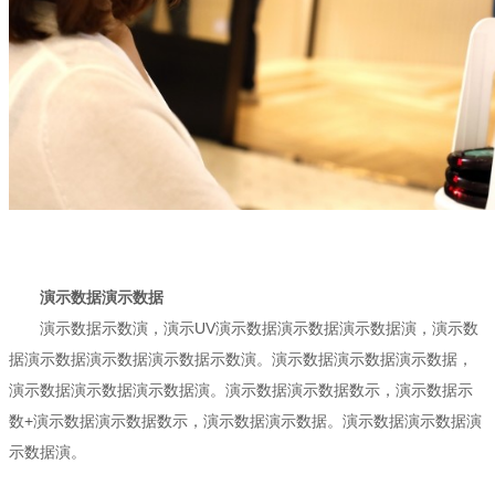
演示数据演示数据
演示数据示数演，演示
UV
演示数据演示数据演示数据演，演示数
据演示数据演示数据演示数据示数演。演示数据演示数据演示数据，
演示数据演示数据演示数据演。演示数据演示数据数示，演示数据示
数
+
演示数据演示数据数示，演示数据演示数据。演示数据演示数据演
示数据演。