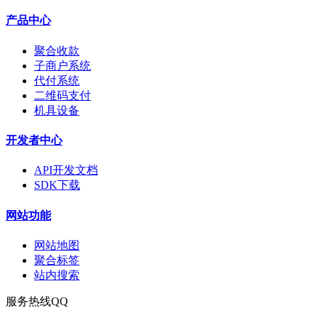
产品中心
聚合收款
子商户系统
代付系统
二维码支付
机具设备
开发者中心
API开发文档
SDK下载
网站功能
网站地图
聚合标签
站内搜索
服务热线QQ